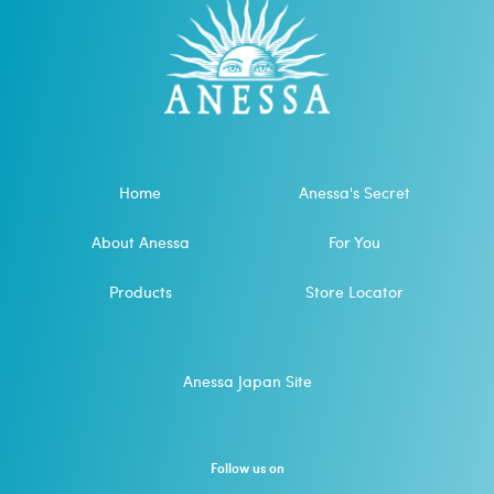
Home
Anessa's Secret
About Anessa
For You
Products
Store Locator
Anessa Japan Site
Follow us on