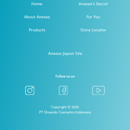
Home
Anessa's Secret
About Anessa
For You
Products
Store Locator
Anessa Japan Site
Follow us on
Copyright © 2025
PT Shiseido Cosmetics Indonesia