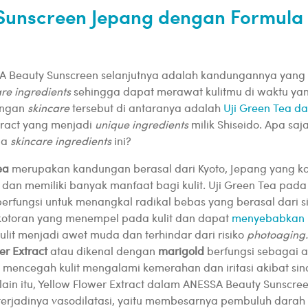
Sunscreen Jepang dengan Formula 
A Beauty Sunscreen selanjutnya adalah kandungannya yang
are ingredients
sehingga dapat merawat kulitmu di waktu ya
ungan
skincare
tersebut di antaranya adalah
Uji Green Tea da
tract yang menjadi
unique ingredients
milik Shiseido. Apa saj
dua
skincare ingredients
ini?
Tea
merupakan kandungan berasal dari Kyoto, Jepang yang k
 dan memiliki banyak manfaat bagi kulit. Uji Green Tea pad
erfungsi untuk menangkal radikal bebas yang berasal dari si
 kotoran yang menempel pada kulit dan dapat
menyebabkan 
ulit menjadi awet muda dan terhindar dari risiko
photoaging
er Extract
atau dikenal dengan
marigold
berfungsi sebagai a
mencegah kulit mengalami kemerahan dan iritasi akibat sin
elain itu, Yellow Flower Extract dalam ANESSA Beauty Sunsc
erjadinya vasodilatasi, yaitu membesarnya pembuluh darah