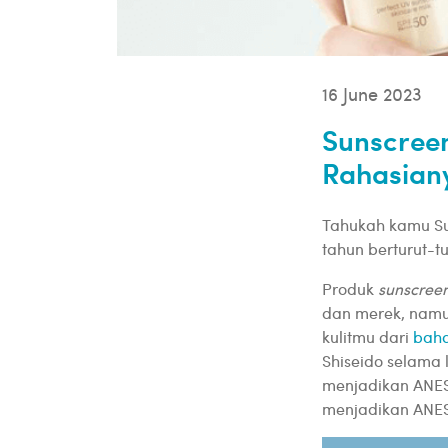
16 June 2023
Sunscreen
Rahasian
Tahukah kamu Su
tahun berturut-t
Produk
sunscree
dan merek, namu
kulitmu dari
baha
Shiseido selama l
menjadikan ANES
menjadikan ANES