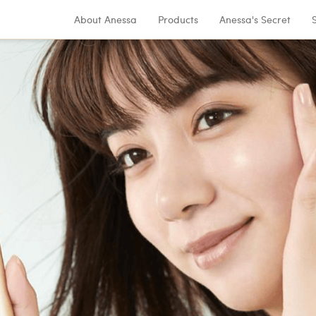
About Anessa
Products
Anessa's Secret