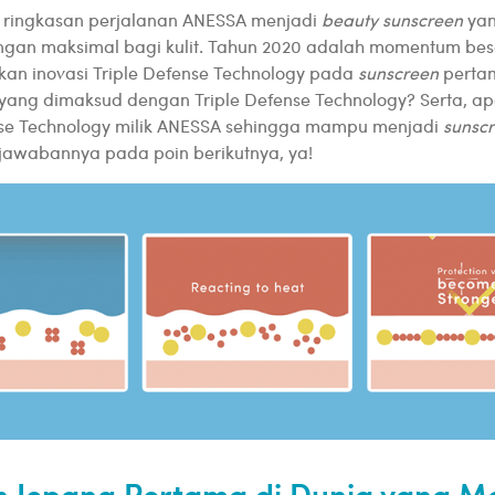
a ringkasan perjalanan ANESSA menjadi
beauty sunscreen
ya
ungan maksimal bagi kulit. Tahun 2020 adalah momentum be
kan inovasi Triple Defense Technology pada
sunscreen
pertam
yang dimaksud dengan Triple Defense Technology? Serta, ap
ense Technology milik ANESSA sehingga mampu menjadi
sunsc
jawabannya pada poin berikutnya, ya!
 Jepang Pertama di Dunia yang Me