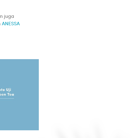
n juga
n
ANESSA