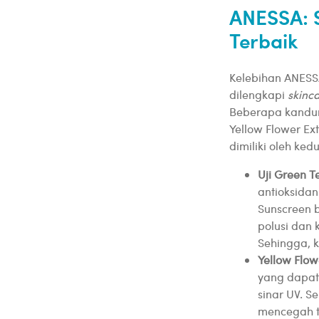
ANESSA: 
Terbaik
Kelebihan ANESS
dilengkapi
skinc
Beberapa kand
Yellow Flower Ex
dimiliki oleh ke
Uji Green 
antioksidan
Sunscreen b
polusi dan
Sehingga, k
Yellow Flow
yang dapat 
sinar UV. S
mencegah t