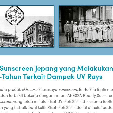
Sunscreen Jepang yang Melakukan 
-Tahun Terkait Dampak UV Rays
suatu produk
skincare
khususnya
sunscreen,
tentu kita ingin 
it dan terbukti bekerja dengan aman. ANESSA Beauty Sunscr
nscreen
yang telah melalui riset UV oleh Shiseido selama lebih
yang terbaik bagi kulit. Riset oleh Shiseido ini dimulai pada