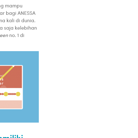
ng mampu
sar bagi ANESSA
a kali di dunia.
a saja kelebihan
reen
no. 1 di
miliki