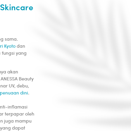
Skincare
ng sama.
ri Kyoto
dan
a fungsi yang
aya akan
a ANESSA Beauty
nar UV, debu,
penuaan dini
.
.
nti-inflamasi
ar terpapar oleh
reen juga mampu
 yang dapat