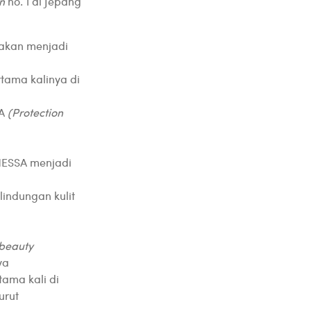
en
no. 1 di Jepang
 akan menjadi
rtama kalinya di
FA
(Protection
ANESSA menjadi
indungan kulit
beauty
ya
tama kali di
urut