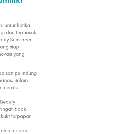
 luntur ketika
nggi dan termasuk
auty Sunscreen
yang siap
novasi yang
apisan pelindung
panas. Selain
n merata
 Beauty
ingat, tidak
kulit terpapar
 oleh air dan