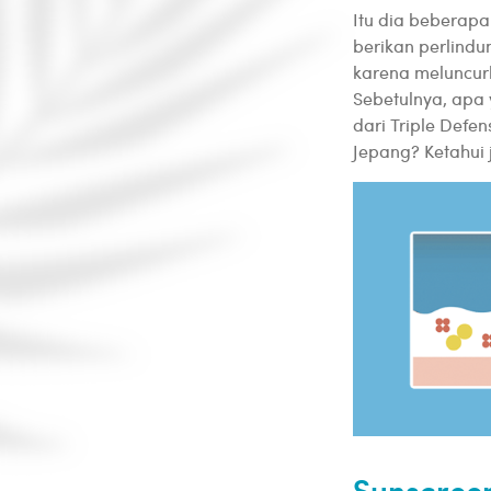
Itu dia beberap
berikan perlind
karena meluncur
Sebetulnya, apa 
dari Triple Def
Jepang? Ketahui 
Sunscreen