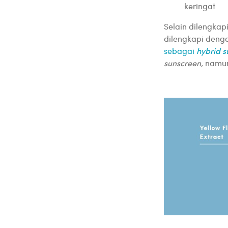
keringat
Selain dilengkap
dilengkapi denga
sebagai
hybrid s
sunscreen,
namun