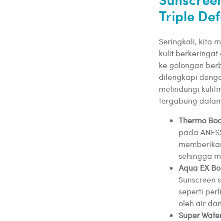
Triple De
Seringkali, kit
kulit berkeringat
ke golongan ber
dilengkapi denga
melindungi kulit
tergabung dalam
Thermo Boo
pada ANESSA
memberikan
sehingga m
Aqua EX Bo
Sunscreen s
seperti pe
oleh air dan
Super Wate