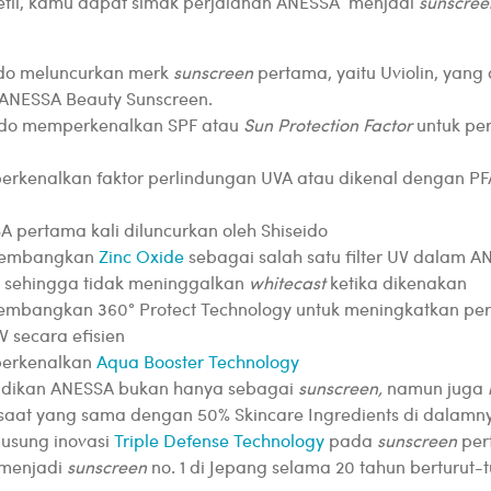
detil, kamu dapat simak perjalanan ANESSA menjadi
sunscre
ido meluncurkan merk
sunscreen
pertama, yaitu Uviolin, yang
 ANESSA Beauty Sunscreen.
ido memperkenalkan SPF atau
Sun Protection Factor
untuk pe
rkenalkan faktor perlindungan UVA atau dikenal dengan P
 pertama kali diluncurkan oleh Shiseido
embangkan
Zinc Oxide
sebagai salah satu filter UV dalam 
, sehingga tidak meninggalkan
whitecast
ketika dikenakan
mbangkan 360° Protect Technology untuk meningkatkan perl
V secara efisien
erkenalkan
Aqua Booster Technology
dikan ANESSA bukan hanya sebagai
sunscreen,
namun juga
 saat yang sama dengan 50% Skincare Ingredients di dalamn
usung inovasi
Triple Defense Technology
pada
sunscreen
per
 menjadi
sunscreen
no. 1 di Jepang selama 20 tahun berturut-t