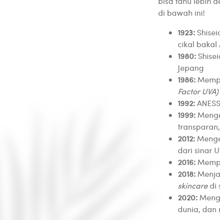
bisa tahu lebih 
di bawah ini!
1923:
Shise
cikal bakal
1980:
Shise
Jepang
1986:
Mempe
Factor UVA)
1992:
ANESSA
1999:
Meng
transparan
2012:
Menge
dari sinar U
2016:
Memp
2018:
Menja
skincare
di
2020:
Meng
dunia, dan