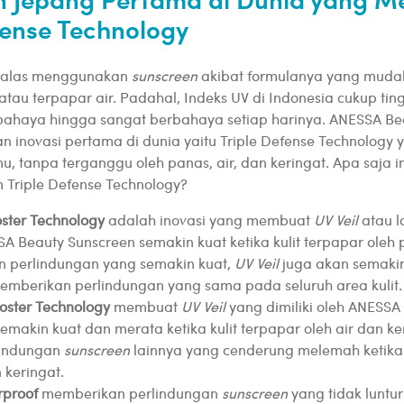
fense Technology
a malas menggunakan
sunscreen
akibat formulanya yang mudah
 atau terpapar air. Padahal, Indeks UV di Indonesia cukup ti
bahaya hingga sangat berbahaya setiap harinya. ANESSA Be
n inovasi pertama di dunia yaitu Triple Defense Technology 
mu, tanpa terganggu oleh panas, air, dan keringat. Apa saja i
 Triple Defense Technology?
ster Technology
adalah inovasi yang membuat
UV Veil
atau l
 Beauty Sunscreen semakin kuat ketika kulit terpapar oleh 
 perlindungan yang semakin kuat,
UV Veil
juga akan semaki
emberikan perlindungan yang sama pada seluruh area kulit.
oster Technology
membuat
UV Veil
yang dimiliki oleh ANESSA
emakin kuat dan merata ketika kulit terpapar oleh air dan ker
rlindungan
sunscreen
lainnya yang cenderung melemah ketika 
 keringat.
rproof
memberikan perlindungan
sunscreen
yang tidak luntur