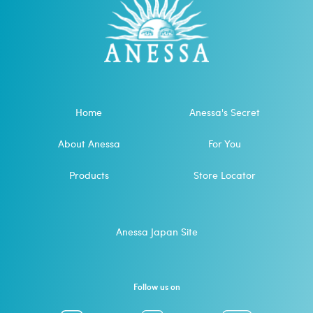
Home
Anessa's Secret
About Anessa
For You
Products
Store Locator
Anessa Japan Site
Follow us on