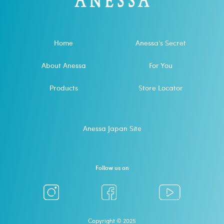
Home
Anessa's Secret
About Anessa
For You
Products
Store Locator
Anessa Japan Site
Follow us on
Copyright © 2025